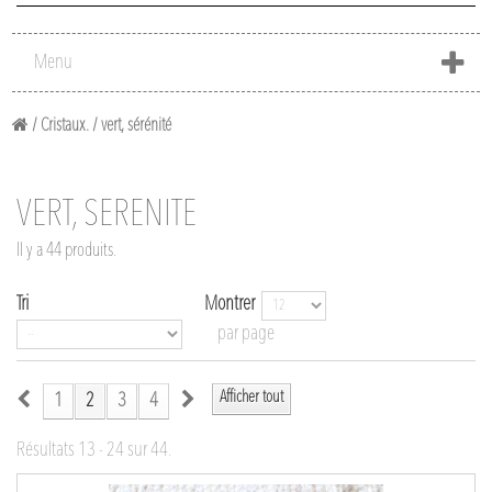
Menu
/
Cristaux.
/
vert, sérénité
VERT, SÉRÉNITÉ
Il y a 44 produits.
Tri
Montrer
par page
Afficher tout
1
2
3
4
Résultats 13 - 24 sur 44.