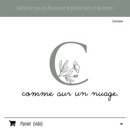
- Mettre un peu de douceur et de poésie dans ce quotidien -
Connexion
Panier
(vide)