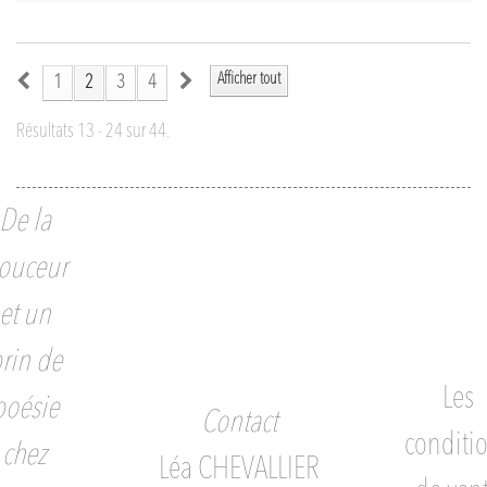
Afficher tout
1
2
3
4
Résultats 13 - 24 sur 44.
De la
ouceur
et un
rin de
Les
poésie
Contact
conditi
chez
Léa CHEVALLIER