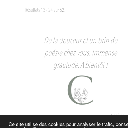
Résultats 13 - 24 sur 62.
De la douceur et un brin de
poésie chez vous. Immense
gratitude. A bientôt !
Réalisée 
Ce site utilise des cookies pour analyser le trafic, con