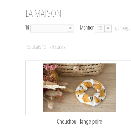
LA MAISON
Tri
Montrer
par page
--
12
Résultats 13 - 24 sur 62.
Chouchou - lange poire