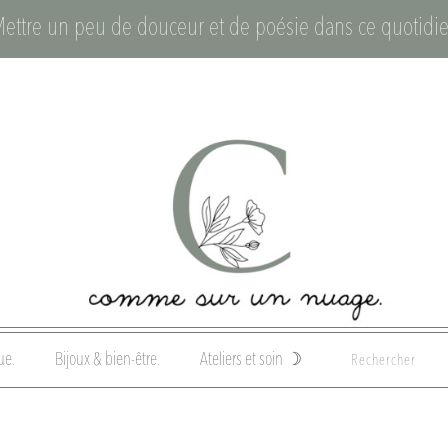
Mettre un peu de douceur et de poésie dans ce quotidie
ue.
Bijoux & bien-être.
Ateliers et soin ☽