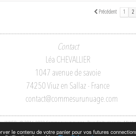
Précédent
1
2
Contact
Léa CHEVALLIER
1047 avenue de savoie
74250 Viuz en Sallaz - France
contact@commesurunuage.com
par INNEO - © 2016-2022 Comme sur un nuage - Tous droits réservés
-
Mentio
server le contenu de votre panier pour vos futures connectio