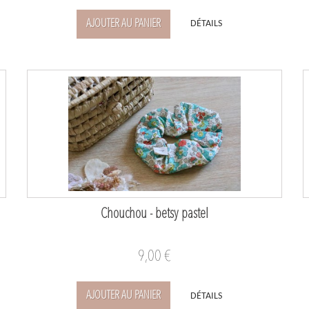
AJOUTER AU PANIER
DÉTAILS
Chouchou - betsy pastel
9,00 €
AJOUTER AU PANIER
DÉTAILS