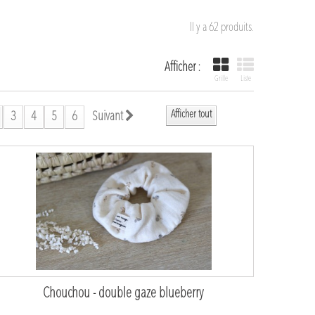
Il y a 62 produits.
Afficher :
Grille
Liste
Afficher tout
3
4
5
6
Suivant
Chouchou - double gaze blueberry