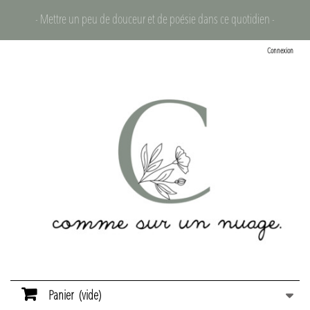
- Mettre un peu de douceur et de poésie dans ce quotidien -
Connexion
Panier
(vide)