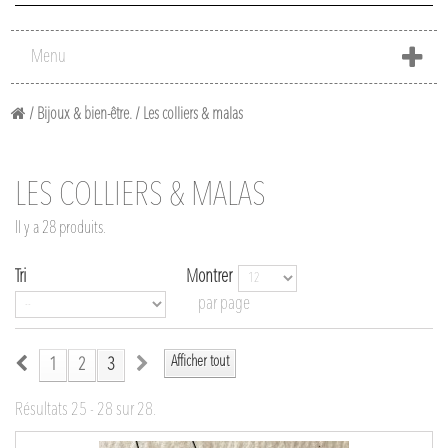
Menu
/
Bijoux & bien-être.
/
Les colliers & malas
LES COLLIERS & MALAS
Il y a 28 produits.
Tri
Montrer
par page
Afficher tout
1
2
3
Résultats 25 - 28 sur 28.