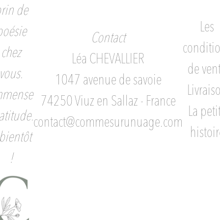
rin de
Les
poésie
Contact
conditi
chez
Léa CHEVALLIER
de ven
vous.
1047 avenue de savoie
Livrais
mmense
74250 Viuz en Sallaz - France
La peti
atitude.
contact@commesurunuage.com
histoir
bientôt
!