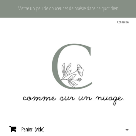
- Mettre un peu de douceur et de poésie dans ce quotidien -
Connexion
Panier
(vide)