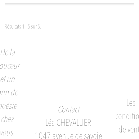
Résultats 1 - 5 sur 5.
De la
ouceur
et un
rin de
Les
poésie
Contact
conditi
chez
Léa CHEVALLIER
de ven
vous.
1047 avenue de savoie