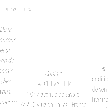
Résultats 1 - 5 sur 5.
De la
ouceur
et un
rin de
Les
poésie
Contact
conditi
chez
Léa CHEVALLIER
de ven
vous.
1047 avenue de savoie
Livrais
mmense
74250 Viuz en Sallaz - France