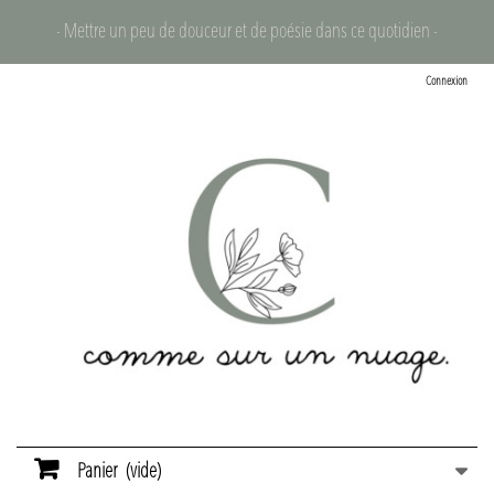
- Mettre un peu de douceur et de poésie dans ce quotidien -
Connexion
Panier
(vide)