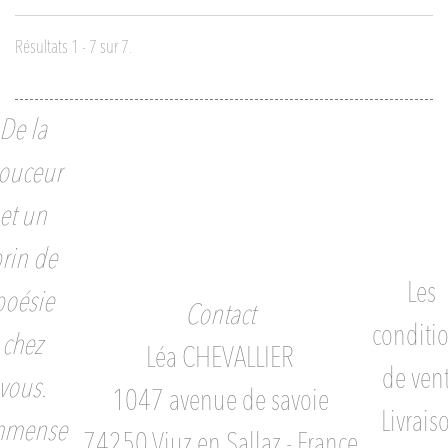
Résultats 1 - 7 sur 7.
De la
ouceur
et un
rin de
Les
poésie
Contact
conditi
chez
Léa CHEVALLIER
de ven
vous.
1047 avenue de savoie
Livrais
mmense
74250 Viuz en Sallaz - France