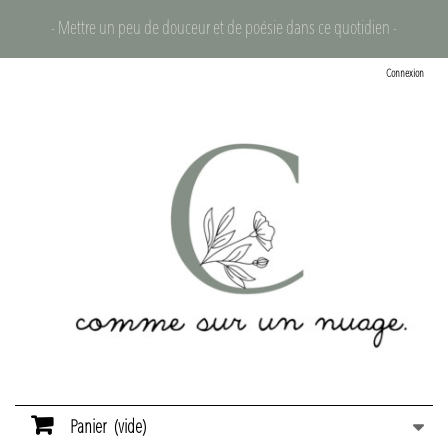
- Mettre un peu de douceur et de poésie dans ce quotidien -
Connexion
Panier
(vide)