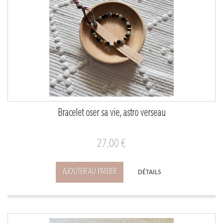
Bracelet oser sa vie, astro verseau
27,00 €
AJOUTER AU PANIER
DÉTAILS