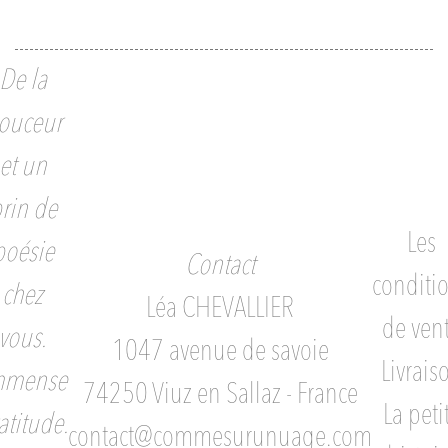
De la
ouceur
et un
rin de
Les
poésie
Contact
conditi
chez
Léa CHEVALLIER
de ven
vous.
1047 avenue de savoie
Livrais
mmense
74250 Viuz en Sallaz - France
La peti
atitude.
contact@commesurunuage.com