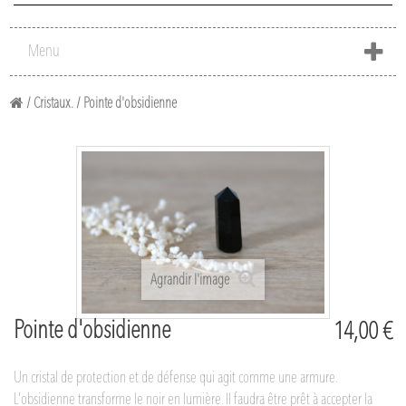
Menu
/
Cristaux.
/
Pointe d'obsidienne
Agrandir l'image
Pointe d'obsidienne
14,00 €
Un cristal de protection et de défense qui agit comme une armure.
L'obsidienne transforme le noir en lumière. Il faudra être prêt à accepter la