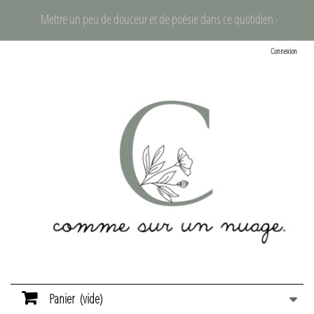
- Mettre un peu de douceur et de poésie dans ce quotidien -
Connexion
Panier
(vide)