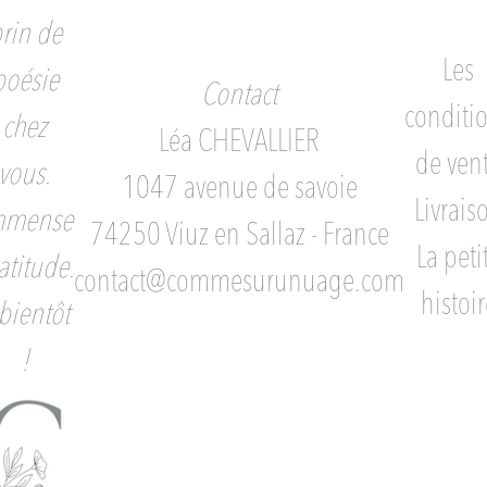
rin de
Les
poésie
Contact
conditi
chez
Léa CHEVALLIER
de ven
vous.
1047 avenue de savoie
Livrais
mmense
74250 Viuz en Sallaz - France
La peti
atitude.
contact@commesurunuage.com
histoir
bientôt
!