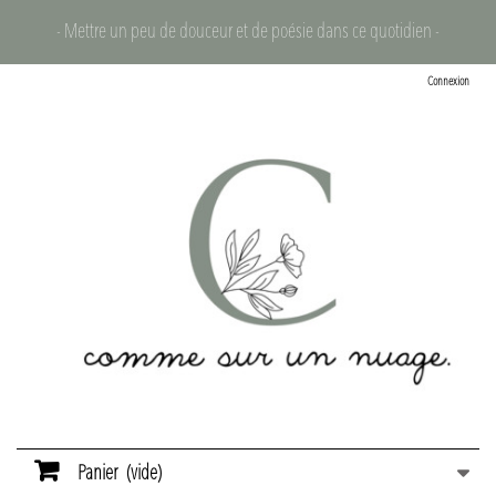
- Mettre un peu de douceur et de poésie dans ce quotidien -
Connexion
Panier
(vide)