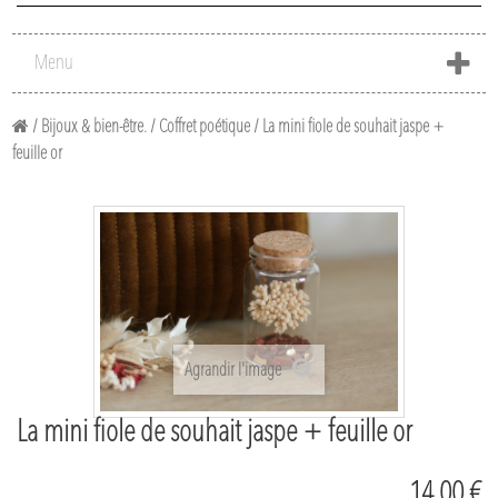
Menu
/
Bijoux & bien-être.
/
Coffret poétique
/
La mini fiole de souhait jaspe +
feuille or
Agrandir l'image
La mini fiole de souhait jaspe + feuille or
14,00 €