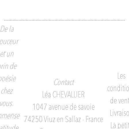
De la
ouceur
et un
rin de
Les
poésie
Contact
conditi
chez
Léa CHEVALLIER
de ven
vous.
1047 avenue de savoie
Livrais
mmense
74250 Viuz en Sallaz - France
La peti
atitude.