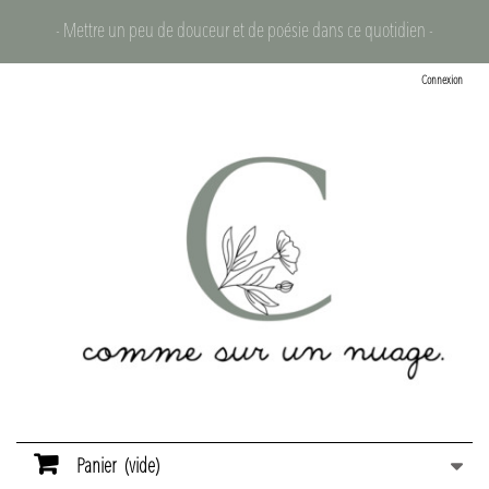
- Mettre un peu de douceur et de poésie dans ce quotidien -
Connexion
Panier
(vide)