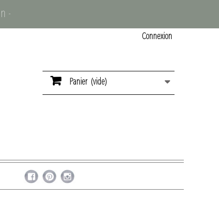
n -
Connexion
Panier
(vide)