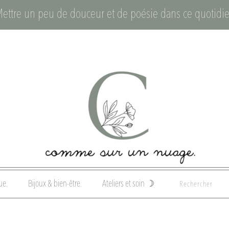
Mettre un peu de douceur et de poésie dans ce quotidie
ue.
Bijoux & bien-être.
Ateliers et soin ☽