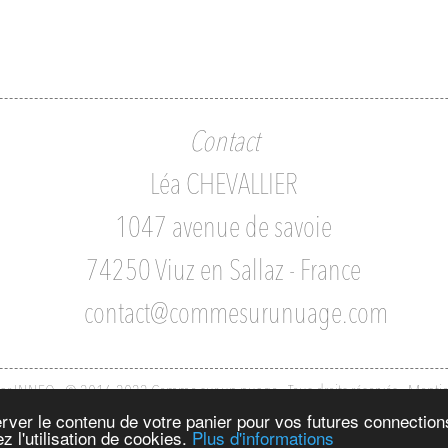
Contact
Léa CHEVALLIER
1047 avenue de savoie
74250 Viuz en Sallaz - France
contact@commesurunuage.com
par INNEO - © 2016-2022 Comme sur un nuage - Tous droits réservés
-
Mentio
server le contenu de votre panier pour vos futures connectio
z l'utilisation de cookies.
Plus d'informations