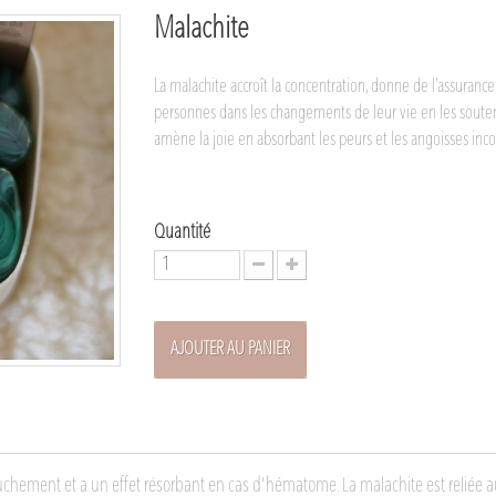
Malachite
La malachite accroît la concentration, donne de l’assuran
personnes dans les changements de leur vie en les souten
amène la joie en absorbant les peurs et les angoisses incon
Quantité
AJOUTER AU PANIER
ccouchement et a un effet résorbant en cas d'hématome. La malachite est reliée 