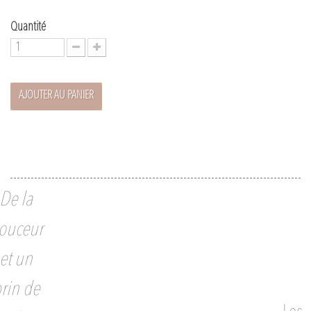
Quantité
AJOUTER AU PANIER
De la
ouceur
et un
rin de