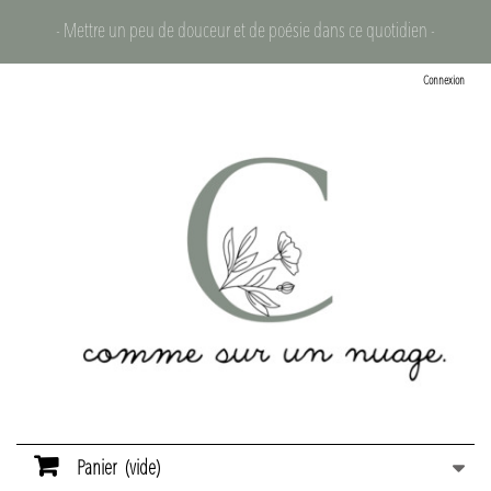
- Mettre un peu de douceur et de poésie dans ce quotidien -
Connexion
Panier
(vide)