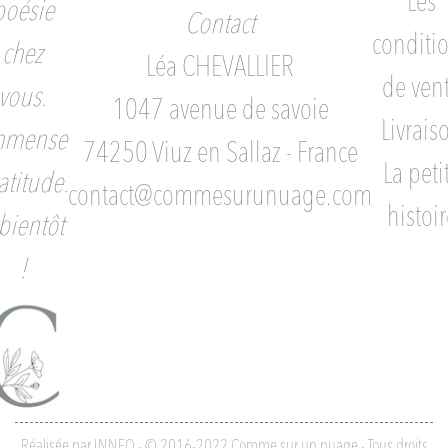
Les
poésie
Contact
conditi
chez
Léa CHEVALLIER
de ven
vous.
1047 avenue de savoie
Livrais
mmense
74250 Viuz en Sallaz - France
La peti
atitude.
contact@commesurunuage.com
histoir
bientôt
!
Réalisée par INNEO - © 2016-2022 Comme sur un nuage - Tous droits