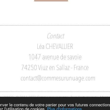
Contact
Léa CHEVALLIER
1047 avenue de savoie
74250 Viuz en Sallaz - France
contact@commesurunuage.com
par INNEO - © 2016-2022 Comme sur un nuage - Tous droits réservés
-
Mentio
server le contenu de votre panier pour vos futures connectio
z l'utilisation de cookies.
Plus d'informations