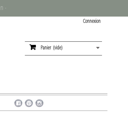
n -
Connexion
Panier
(vide)