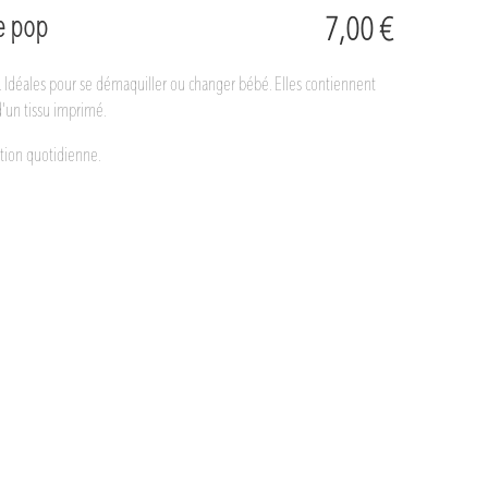
re pop
7,00 €
n. Idéales pour se démaquiller ou changer bébé. Elles contiennent
'un tissu imprimé.
ation quotidienne.