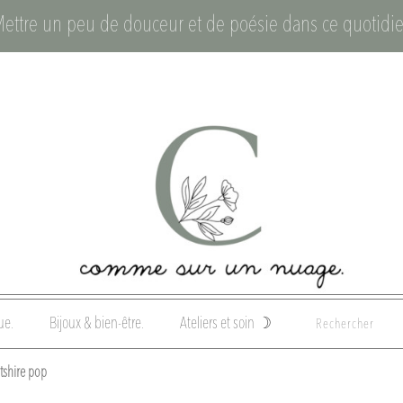
Mettre un peu de douceur et de poésie dans ce quotidie
ue.
Bijoux & bien-être.
Ateliers et soin ☽
ltshire pop