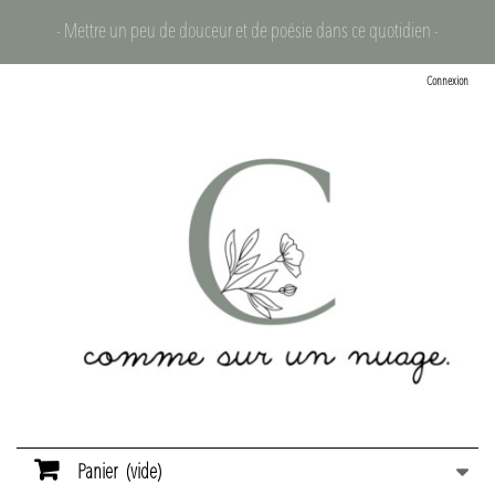
- Mettre un peu de douceur et de poésie dans ce quotidien -
Connexion
Panier
(vide)