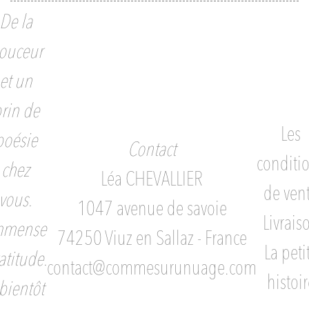
De la
ouceur
et un
rin de
Les
poésie
Contact
conditi
chez
Léa CHEVALLIER
de ven
vous.
1047 avenue de savoie
Livrais
mmense
74250 Viuz en Sallaz - France
La peti
atitude.
contact@commesurunuage.com
histoir
bientôt