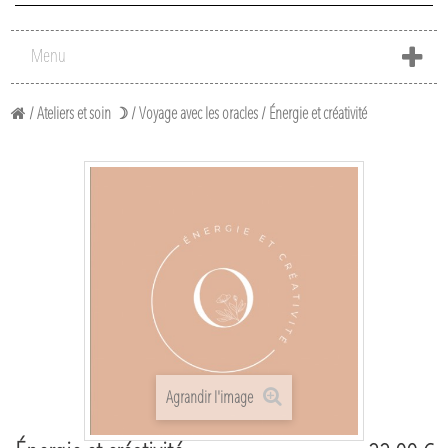
Menu
/
Ateliers et soin ☽
/
Voyage avec les oracles
/
Énergie et créativité
Agrandir l'image