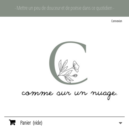
- Mettre un peu de douceur et de poésie dans ce quotidien -
Connexion
Panier
(vide)