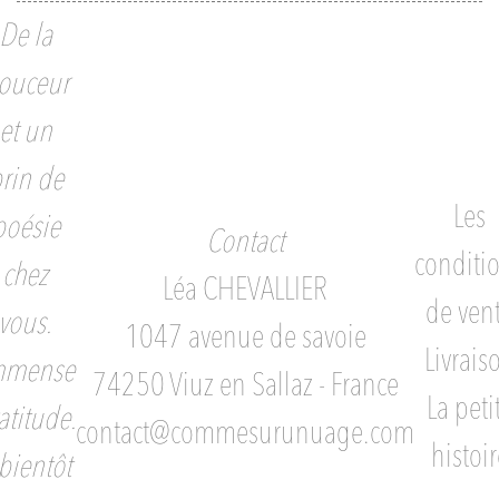
De la
ouceur
et un
rin de
Les
poésie
Contact
conditi
chez
Léa CHEVALLIER
de ven
vous.
1047 avenue de savoie
Livrais
mmense
74250 Viuz en Sallaz - France
La peti
atitude.
contact@commesurunuage.com
histoir
bientôt