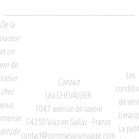
De la
ouceur
et un
rin de
Les
poésie
Contact
conditi
chez
Léa CHEVALLIER
de ven
vous.
1047 avenue de savoie
Livrais
mmense
74250 Viuz en Sallaz - France
La peti
atitude.
contact@commesurunuage.com