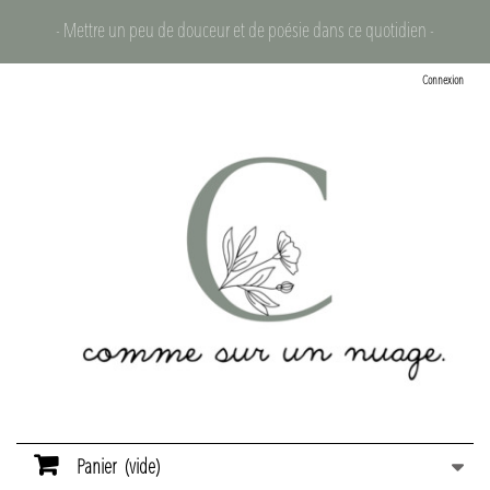
- Mettre un peu de douceur et de poésie dans ce quotidien -
Connexion
Panier
(vide)