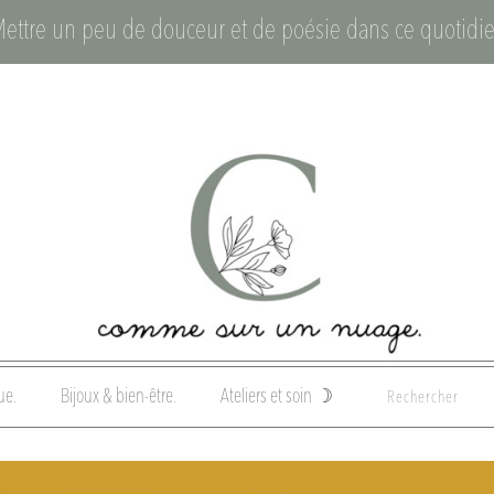
Mettre un peu de douceur et de poésie dans ce quotidie
ue.
Bijoux & bien-être.
Ateliers et soin ☽