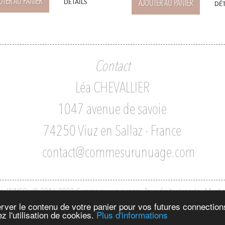
UTER AU PANIER
DÉTAILS
AJOUTER AU PANIER
DÉT
Contact
Léa CHEVALLIER
1047 avenue de savoie
74250 Viuz en Sallaz - France
contact@commesurunuage.com
par INNEO - © 2016-2022 Comme sur un nuage - Tous droits réservés
-
Mentio
server le contenu de votre panier pour vos futures connectio
z l'utilisation de cookies.
Plus d'informations