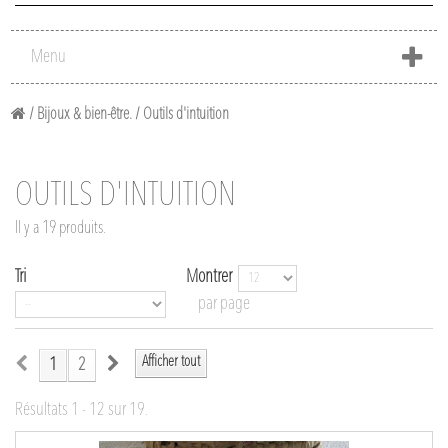
Menu
/
Bijoux & bien-être.
/
Outils d'intuition
OUTILS D'INTUITION
Il y a 19 produits.
Tri
Montrer
par page
Afficher tout
1
2
Résultats 1 - 12 sur 19.