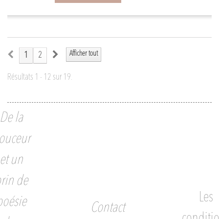
Afficher tout
1
2
Résultats 1 - 12 sur 19.
De la
ouceur
et un
rin de
Les
poésie
Contact
conditi