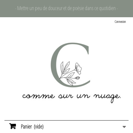
- Mettre un peu de douceur et de poésie dans ce quotidien -
Connexion
Panier
(vide)