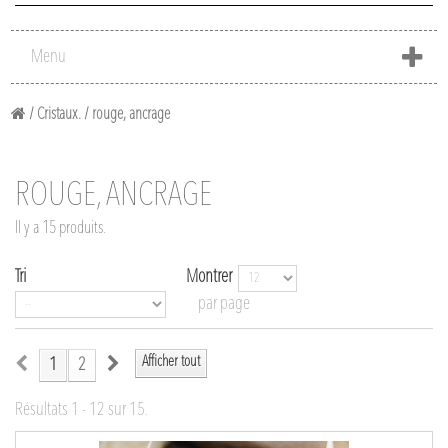
Menu
/
Cristaux.
/
rouge, ancrage
ROUGE, ANCRAGE
Il y a 15 produits.
Tri
Montrer
par page
Afficher tout
1
2
Résultats 1 - 12 sur 15.