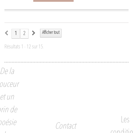
Afficher tout
1
2
Résultats 1 - 12 sur 15.
De la
ouceur
et un
rin de
Les
poésie
Contact
conditi