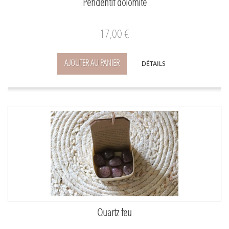
Pendentif dolomite
17,00 €
AJOUTER AU PANIER
DÉTAILS
Quartz feu