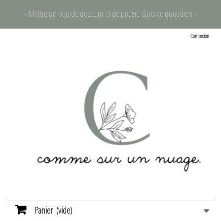
- Mettre un peu de douceur et de poésie dans ce quotidien -
Connexion
Panier
(vide)