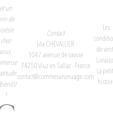
et un
rin de
Les
poésie
Contact
conditi
chez
Léa CHEVALLIER
de ven
vous.
1047 avenue de savoie
Livrais
mmense
74250 Viuz en Sallaz - France
La peti
atitude.
contact@commesurunuage.com
histoir
bientôt
!