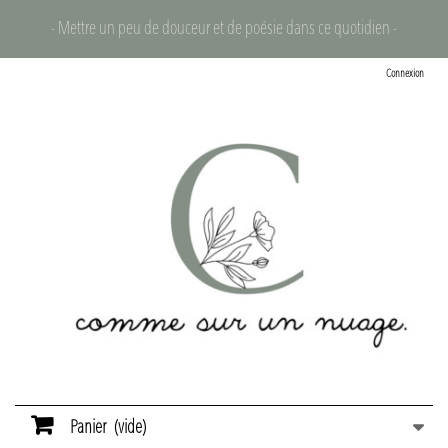
- Mettre un peu de douceur et de poésie dans ce quotidien -
Connexion
Panier
(vide)