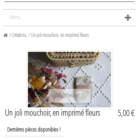
Menu
/
Créations.
/
Un joli mouchoir, en imprimé fleurs
Agrandir l'image
Un joli mouchoir, en imprimé fleurs
5,00 €
Dernières pièces disponibles !