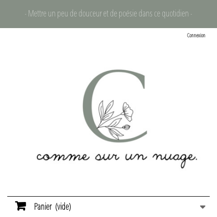
- Mettre un peu de douceur et de poésie dans ce quotidien -
Connexion
Panier
(vide)