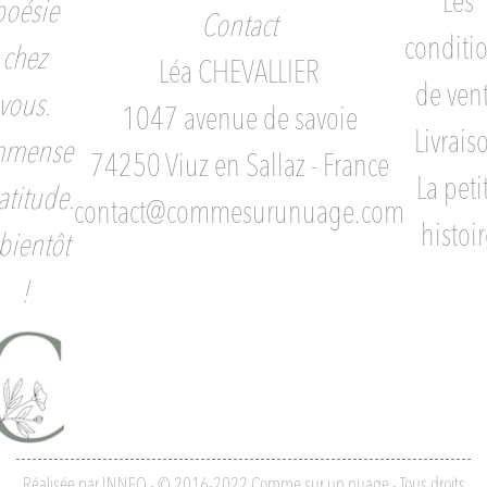
Les
poésie
Contact
conditi
chez
Léa CHEVALLIER
de ven
vous.
1047 avenue de savoie
Livrais
mmense
74250 Viuz en Sallaz - France
La peti
atitude.
contact@commesurunuage.com
histoir
bientôt
!
Réalisée par INNEO - © 2016-2022 Comme sur un nuage - Tous droits