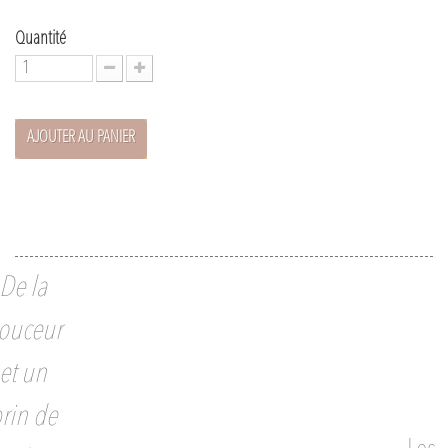
Quantité
AJOUTER AU PANIER
De la
ouceur
et un
rin de