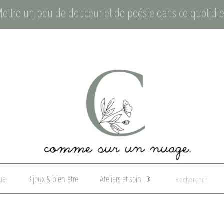
Mettre un peu de douceur et de poésie dans ce quotidie
ue.
Bijoux & bien-être.
Ateliers et soin ☽