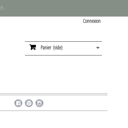
n -
Connexion
Panier
(vide)