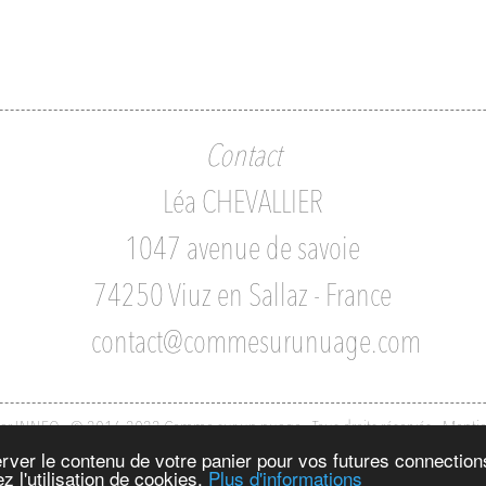
Contact
Léa CHEVALLIER
1047 avenue de savoie
74250 Viuz en Sallaz - France
contact@commesurunuage.com
par INNEO - © 2016-2022 Comme sur un nuage - Tous droits réservés
-
Mentio
server le contenu de votre panier pour vos futures connectio
z l'utilisation de cookies.
Plus d'informations