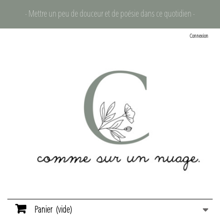
- Mettre un peu de douceur et de poésie dans ce quotidien -
Connexion
Panier
(vide)