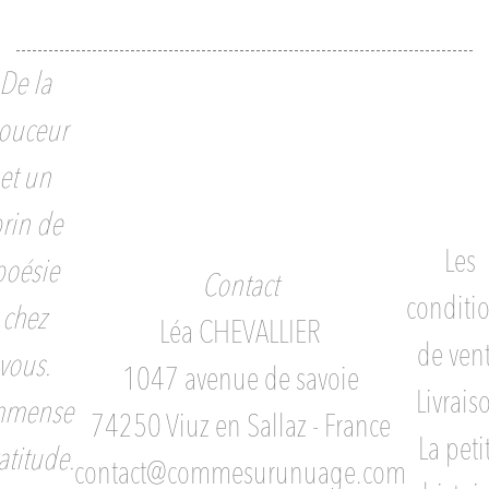
De la
ouceur
et un
rin de
Les
poésie
Contact
conditi
chez
Léa CHEVALLIER
de ven
vous.
1047 avenue de savoie
Livrais
mmense
74250 Viuz en Sallaz - France
La peti
atitude.
contact@commesurunuage.com