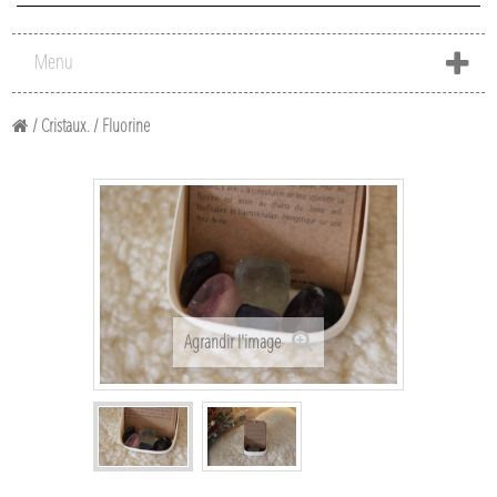
Menu
/
Cristaux.
/
Fluorine
Agrandir l'image