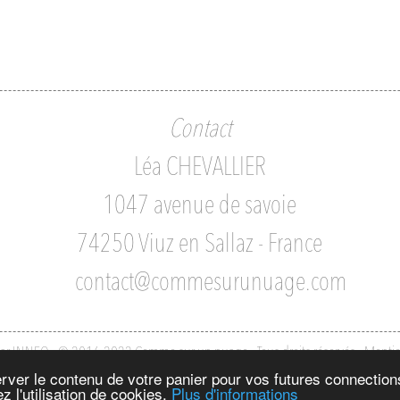
Contact
Léa CHEVALLIER
1047 avenue de savoie
74250 Viuz en Sallaz - France
contact@commesurunuage.com
par INNEO - © 2016-2022 Comme sur un nuage - Tous droits réservés
-
Mentio
server le contenu de votre panier pour vos futures connectio
z l'utilisation de cookies.
Plus d'informations