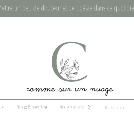
Mettre un peu de douceur et de poésie dans ce quotidie
ue.
Bijoux & bien-être.
Ateliers et soin ☽