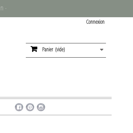
n -
Connexion
Panier
(vide)