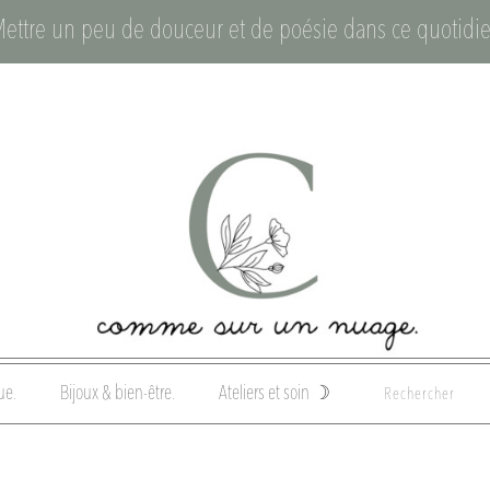
Mettre un peu de douceur et de poésie dans ce quotidie
ue.
Bijoux & bien-être.
Ateliers et soin ☽