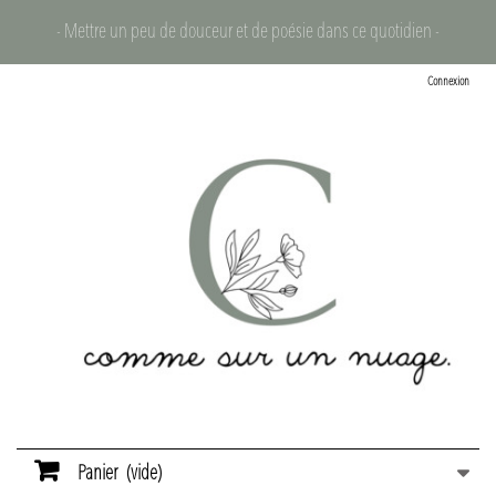
- Mettre un peu de douceur et de poésie dans ce quotidien -
Connexion
Panier
(vide)