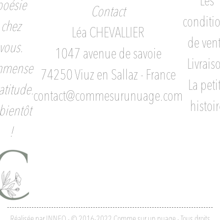
Les
poésie
Contact
conditi
chez
Léa CHEVALLIER
de ven
vous.
1047 avenue de savoie
Livrais
mmense
74250 Viuz en Sallaz - France
La peti
atitude.
contact@commesurunuage.com
histoir
bientôt
!
Réalisée par INNEO - © 2016-2022 Comme sur un nuage - Tous droits