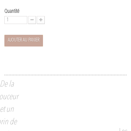
Quantité
AJOUTER AU PANIER
De la
ouceur
et un
rin de