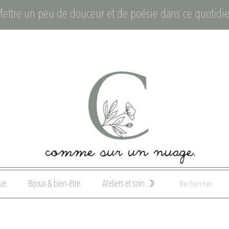
Mettre un peu de douceur et de poésie dans ce quotidie
ue.
Bijoux & bien-être.
Ateliers et soin ☽