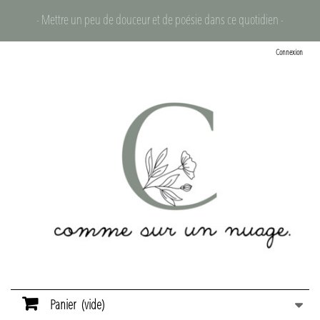
- Mettre un peu de douceur et de poésie dans ce quotidien -
Connexion
Panier
(vide)