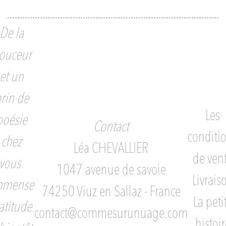
De la
ouceur
et un
rin de
Les
poésie
Contact
conditi
chez
Léa CHEVALLIER
de ven
vous.
1047 avenue de savoie
Livrais
mmense
74250 Viuz en Sallaz - France
La peti
atitude.
contact@commesurunuage.com
histoir